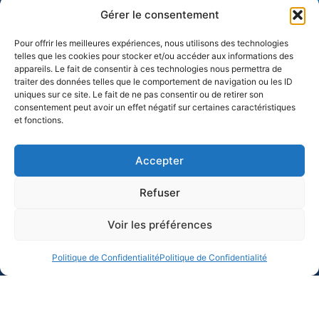
Gérer le consentement
Pour offrir les meilleures expériences, nous utilisons des technologies
telles que les cookies pour stocker et/ou accéder aux informations des
appareils. Le fait de consentir à ces technologies nous permettra de
traiter des données telles que le comportement de navigation ou les ID
uniques sur ce site. Le fait de ne pas consentir ou de retirer son
consentement peut avoir un effet négatif sur certaines caractéristiques
et fonctions.
Accepter
NOTRE HISTOIRE
GRANDES YOLES
NOS MEMBRES
BÉBÉ YOLES
Refuser
LE TOUR
NOTRE CONSEIL
MENTIONS LEGALES
D'ADMINISTRATION
POLITIQUE DE
Voir les préférences
NOS COMMISSIONS
CONFIDENTIALITÉ
DOCUMENTS
CONTACT
RÉSULTATS
Politique de Confidentialité
Politique de Confidentialité