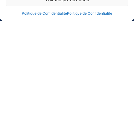
Politique de Confidentialité
Politique de Confidentialité
NOTRE HISTOIRE
GRANDES YOLES
NOS MEMBRES
BÉBÉ YOLES
LE TOUR
NOTRE CONSEIL
MENTIONS LEGALES
D'ADMINISTRATION
POLITIQUE DE
NOS COMMISSIONS
CONFIDENTIALITÉ
DOCUMENTS
CONTACT
RÉSULTATS