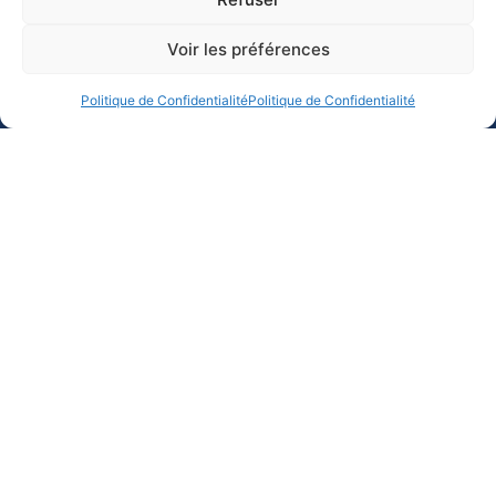
Voir les préférences
Politique de Confidentialité
Politique de Confidentialité
NOTRE HISTOIRE
GRANDES YOLES
NOS MEMBRES
BÉBÉ YOLES
LE TOUR
NOTRE CONSEIL
MENTIONS LEGALES
D'ADMINISTRATION
POLITIQUE DE
NOS COMMISSIONS
CONFIDENTIALITÉ
DOCUMENTS
CONTACT
RÉSULTATS