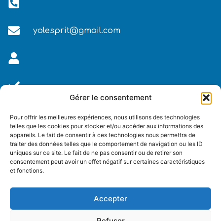
yolesprit@gmail.com
Palmarès des 3 derniers
Gérer le consentement
Tours
Pour offrir les meilleures expériences, nous utilisons des technologies
telles que les cookies pour stocker et/ou accéder aux informations des
Inconnu
appareils. Le fait de consentir à ces technologies nous permettra de
Inconnu
traiter des données telles que le comportement de navigation ou les ID
Inconnu
uniques sur ce site. Le fait de ne pas consentir ou de retirer son
consentement peut avoir un effet négatif sur certaines caractéristiques
et fonctions.
Accepter
Refuser