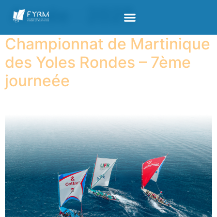
Année :
2025
Championnat de Martinique
des Yoles Rondes – 7ème
journeée