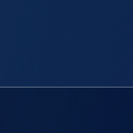
ION DES
NDES DE
TINIQUE
rayonner la Yole Ronde · Depuis 1972
DÉCOUVRIR NOTRE HISTOIRE